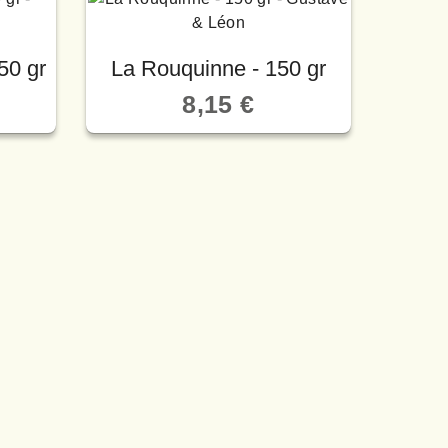
50 gr
La Rouquinne - 150 gr
La 
8,15 €