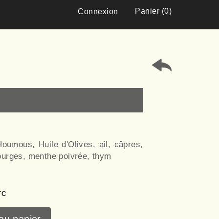
Panier (0)
Connexion
Houmous, Huile d'Olives, ail, câpres,
ourges, menthe poivrée, thym
TC
au panier