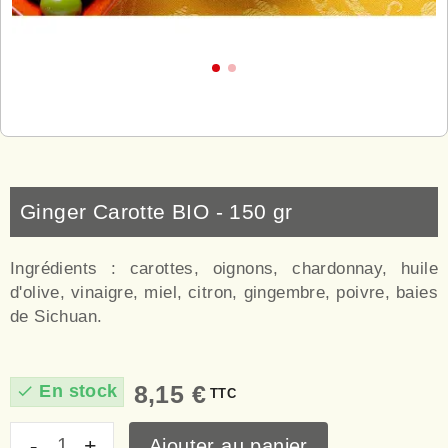
Ginger Carotte BIO - 150 gr
Ingrédients : carottes, oignons, chardonnay, huile
d'olive, vinaigre, miel, citron, gingembre, poivre, baies
de Sichuan.
8,15 €
En stock
check
TTC
Ajouter au panier